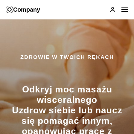
Company
ZDROWIE W TWOICH RĘKACH
Odkryj moc masażu
wisceralnego
Uzdrow siebie lub naucz
się pomagać innym,
opanowując pracę z